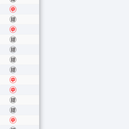
错
中
错
中
错
错
错
错
中
中
错
错