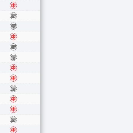
中
中
错
错
中
错
错
中
中
错
中
中
错