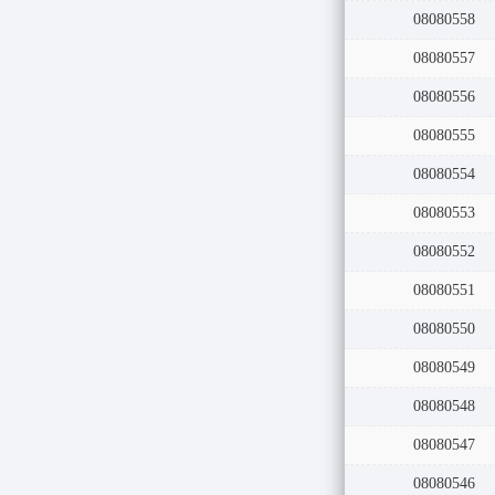
08080559
08080558
08080557
08080556
08080555
08080554
08080553
08080552
08080551
08080550
08080549
08080548
08080547