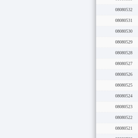
08080533
08080532
08080531
08080530
08080529
08080528
08080527
08080526
08080525
08080524
08080523
08080522