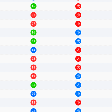
20
大
16
大
07
小
07
小
16
小
11
大
14
大
23
大
18
大
19
小
05
大
20
小
12
小