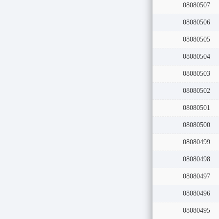
08080508
08080507
08080506
08080505
08080504
08080503
08080502
08080501
08080500
08080499
08080498
08080497
08080496