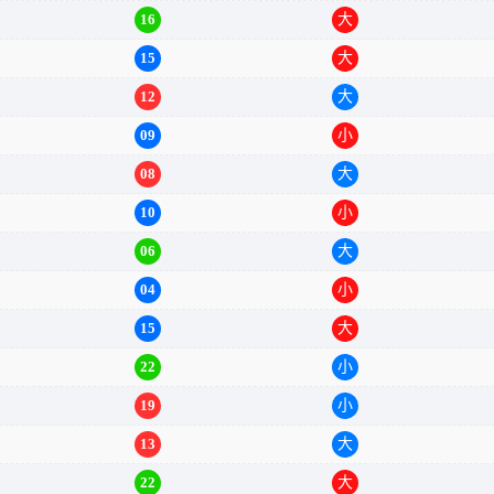
17
大
16
大
15
大
12
大
09
小
08
大
10
小
06
大
04
小
15
大
22
小
19
小
13
大