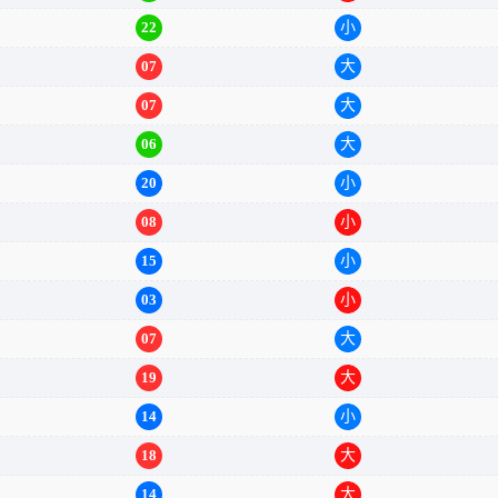
22
大
22
小
07
大
07
大
06
大
20
小
08
小
15
小
03
小
07
大
19
大
14
小
18
大