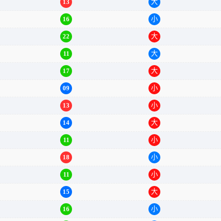
05
小
13
大
16
小
22
大
11
大
17
大
09
小
13
小
14
大
11
小
18
小
11
小
15
大