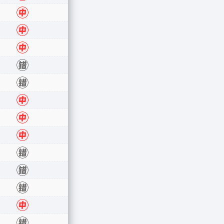
中
中
中
中
错
错
中
中
中
错
错
错
中