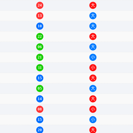
21
大
24
大
13
大
10
大
22
大
06
大
21
小
11
小
15
大
05
大
14
大
08
小
15
小