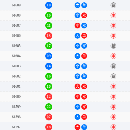
10
61609
大
单
错
16
61608
小
双
中
11
61607
小
双
中
13
61606
大
单
中
17
61605
小
双
错
09
61604
大
单
中
14
61603
小
单
错
16
61602
小
单
错
16
61601
大
双
中
12
61600
小
双
中
22
61599
小
双
中
07
61598
大
单
中
18
61597
大
单
中