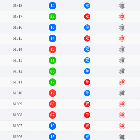
15
61318
双
错
22
61317
双
中
10
61316
单
错
14
61315
双
中
13
61314
双
错
11
61313
双
错
06
61312
单
错
17
61311
单
中
12
61310
单
错
08
61309
双
中
07
61308
单
中
10
61307
双
中
15
61306
双
错