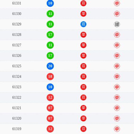
10
61331
双
中
11
61330
单
中
11
61329
双
错
17
61328
单
中
11
61327
单
中
17
61326
单
中
20
61325
双
中
18
61324
双
中
10
61323
双
中
12
61322
双
中
07
61321
单
中
07
61320
单
中
12
61319
双
中