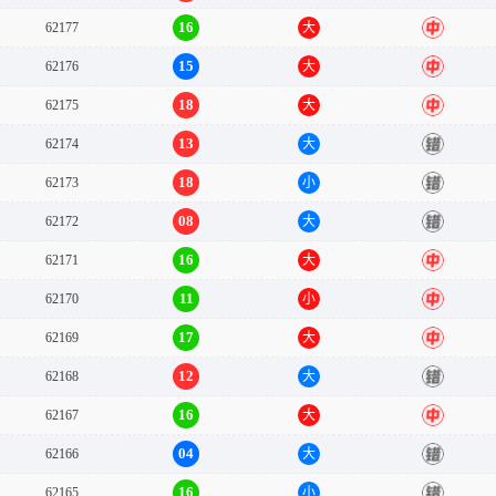
16
62177
大
中
15
62176
大
中
18
62175
大
中
13
62174
大
错
18
62173
小
错
08
62172
大
错
16
62171
大
中
11
62170
小
中
17
62169
大
中
12
62168
大
错
16
62167
大
中
04
62166
大
错
16
62165
小
错