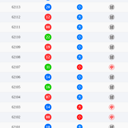
20
62113
小
错
12
62112
大
错
08
62111
大
错
22
62110
小
错
19
62109
小
错
12
62108
大
错
11
62107
小
中
14
62106
小
错
16
62105
小
错
07
62104
大
错
14
62103
大
中
08
62102
小
中
10
62101
大
错