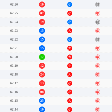
19
62126
小
错
07
62125
小
中
19
62124
小
错
15
62123
大
中
15
62122
小
错
15
62121
大
中
17
62120
大
中
12
62119
小
中
24
62118
大
中
13
62117
小
中
08
62116
小
中
25
62115
大
中
10
62114
小
中