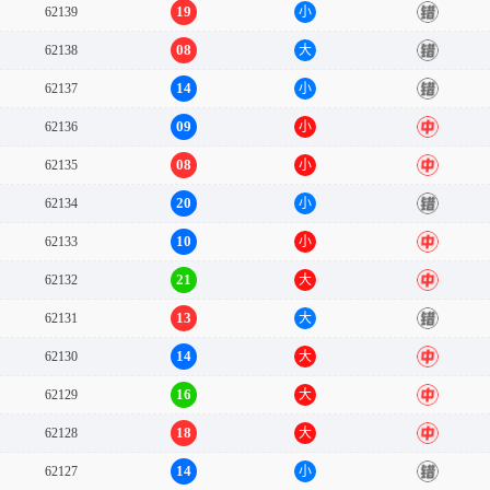
19
62139
小
错
08
62138
大
错
14
62137
小
错
09
62136
小
中
08
62135
小
中
20
62134
小
错
10
62133
小
中
21
62132
大
中
13
62131
大
错
14
62130
大
中
16
62129
大
中
18
62128
大
中
14
62127
小
错