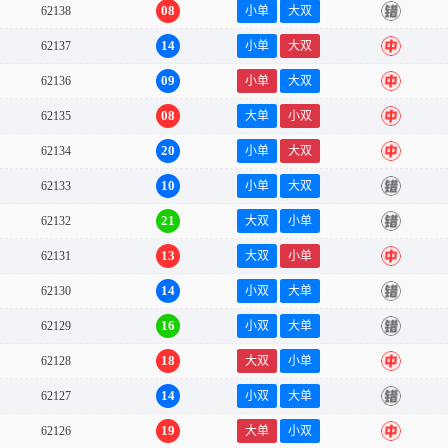
08
62138
小单
大双
错
14
62137
小单
大双
中
09
62136
小单
大双
中
08
62135
大单
小双
中
20
62134
小单
大双
中
10
62133
小单
大双
错
21
62132
大双
小单
错
13
62131
大双
小单
中
14
62130
小双
大单
错
16
62129
小双
大单
错
18
62128
大双
小单
中
14
62127
小双
大单
错
19
62126
大单
小双
中