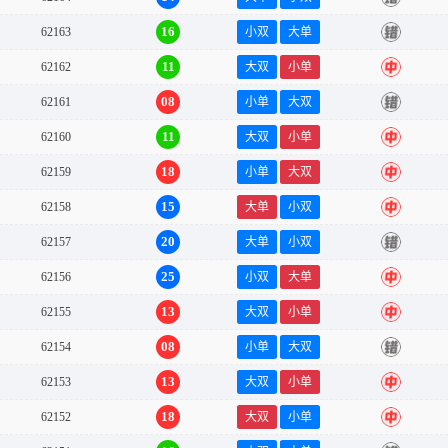
16
62163
小双
大单
错
11
62162
大双
小单
中
08
62161
小单
大双
错
11
62160
大双
小单
中
18
62159
小单
大双
中
15
62158
大单
小双
中
20
62157
大单
小双
错
25
62156
小双
大单
中
13
62155
大双
小单
中
08
62154
小单
大双
错
13
62153
大双
小单
中
18
62152
大双
小单
中