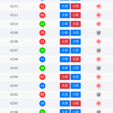
12
62112
大单
小双
中
08
62111
大单
小双
中
22
62110
小单
大双
中
19
62109
小单
大双
错
12
62108
小双
大单
中
11
62107
大单
小双
错
14
62106
小单
大双
中
16
62105
大单
小双
错
07
62104
小单
大双
中
14
62103
大双
小单
中
08
62102
大双
小单
错
10
62101
大单
小双
中
21
62100
大双
小单
错