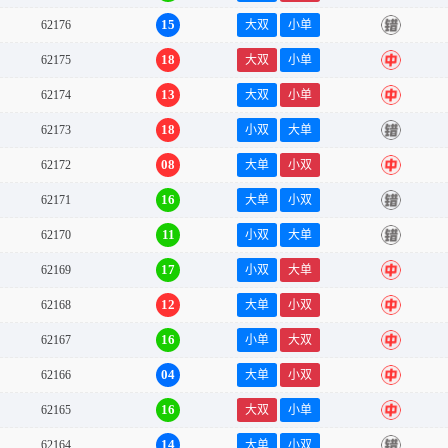
15
62176
大双
小单
错
18
62175
大双
小单
中
13
62174
大双
小单
中
18
62173
小双
大单
错
08
62172
大单
小双
中
16
62171
大单
小双
错
11
62170
小双
大单
错
17
62169
小双
大单
中
12
62168
大单
小双
中
16
62167
小单
大双
中
04
62166
大单
小双
中
16
62165
大双
小单
中
14
62164
大单
小双
错