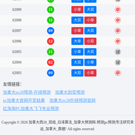
11
62099
小单
大双
中
11
62098
大双
小单
中
09
62097
小单
大双
中
12
62096
大单
小双
中
21
62095
小单
大双
错
02
62094
大双
小单
错
09
62093
大双
小单
中
友情链接：
加拿大pc28预测-在线预测
加拿大刮奖预测
pc加拿大官网开奖结果
加拿大pc28在线预测官网
红淘淘PC加拿大飞飞专业预测
Copyright © 2026 加拿大西28_双组_白泽算法_加拿大预测网-预测|pc预测|专注研究幸
运_加拿大_数据! All rights reserved.