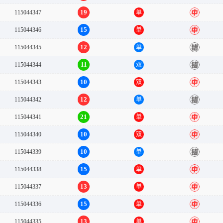
19
115044347
单
中
15
115044346
单
中
12
115044345
单
错
11
115044344
双
错
10
115044343
双
中
12
115044342
单
错
21
115044341
单
中
10
115044340
双
中
10
115044339
单
错
15
115044338
单
中
13
115044337
单
中
15
115044336
单
中
13
115044335
单
中