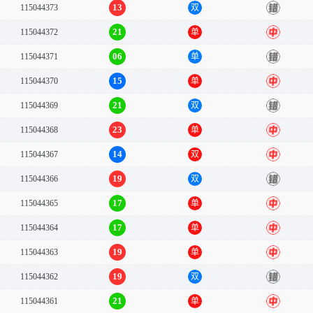
13
115044373
双
错
21
115044372
单
中
06
115044371
单
错
15
115044370
单
中
21
115044369
双
错
23
115044368
单
中
14
115044367
双
中
19
115044366
双
错
17
115044365
单
中
17
115044364
单
中
19
115044363
单
中
19
115044362
双
错
21
115044361
单
中