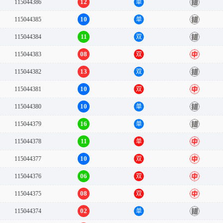
12
115044386
单
错
10
115044385
单
错
11
115044384
双
错
08
115044383
双
中
13
115044382
双
错
10
115044381
双
中
10
115044380
单
错
16
115044379
单
错
11
115044378
单
中
10
115044377
双
中
06
115044376
双
中
08
115044375
双
中
02
115044374
单
错