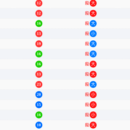
12
殺
大
单
12
殺
大
双
16
殺
大
双
13
殺
小
单
19
殺
大
单
16
殺
大
双
16
殺
大
单
13
殺
大
单
23
殺
大
单
20
殺
小
双
15
殺
小
双
16
殺
小
双
10
殺
大