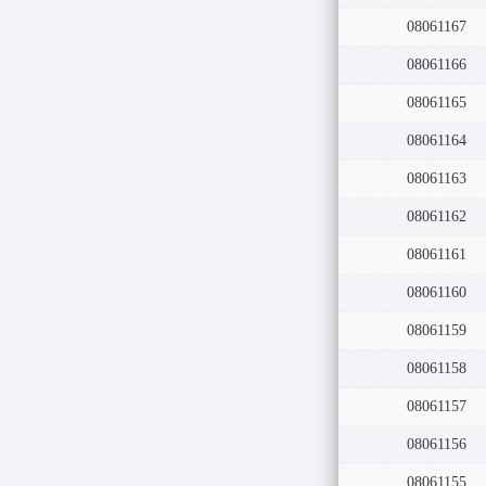
08061167
08061166
08061165
08061164
08061163
08061162
08061161
08061160
08061159
08061158
08061157
08061156
08061155