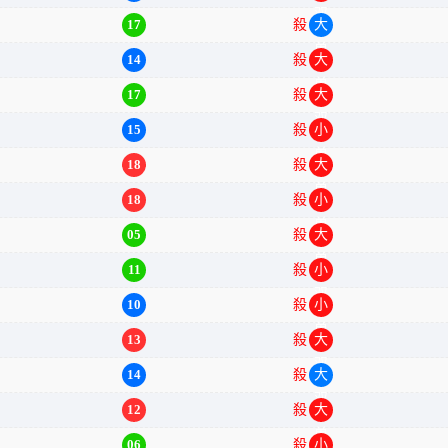
双
17
殺
大
单
14
殺
大
单
17
殺
大
双
15
殺
小
单
18
殺
大
单
18
殺
小
单
05
殺
大
单
11
殺
小
双
10
殺
小
单
13
殺
大
双
14
殺
大
双
12
殺
大
单
06
殺
小