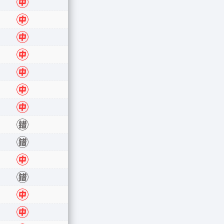
中
中
中
中
中
中
中
错
错
中
错
中
中