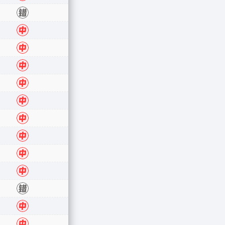
错
中
中
中
中
中
中
中
中
中
错
中
中