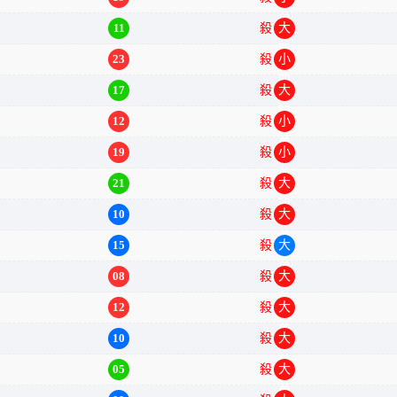
单
11
殺
大
双
23
殺
小
双
17
殺
大
双
12
殺
小
单
19
殺
小
单
21
殺
大
双
10
殺
大
单
15
殺
大
单
08
殺
大
单
12
殺
大
单
10
殺
大
单
05
殺
大
单