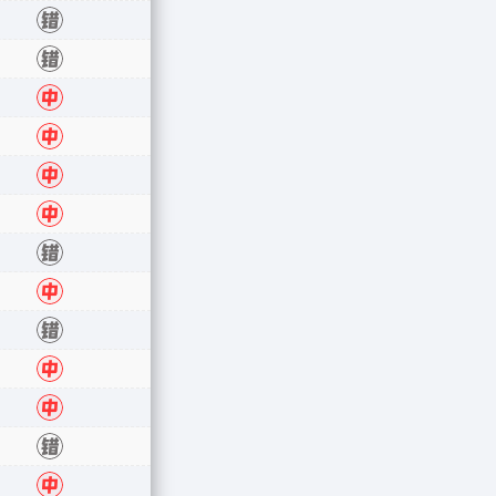
错
错
中
中
中
中
错
中
错
中
中
错
中