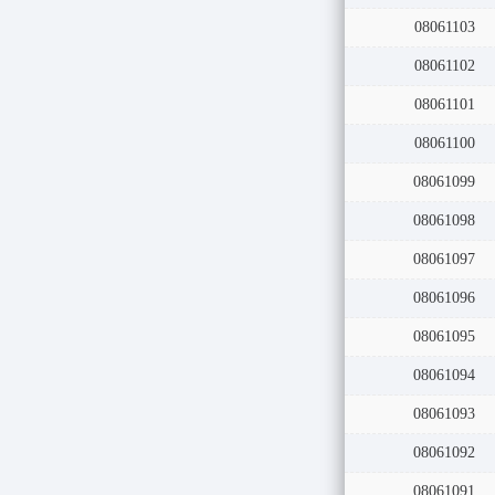
08061103
08061102
08061101
08061100
08061099
08061098
08061097
08061096
08061095
08061094
08061093
08061092
08061091