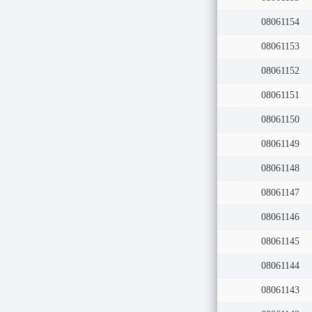
08061154
08061153
08061152
08061151
08061150
08061149
08061148
08061147
08061146
08061145
08061144
08061143