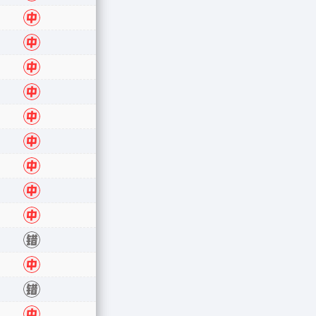
中
中
中
中
中
中
中
中
中
错
中
错
中