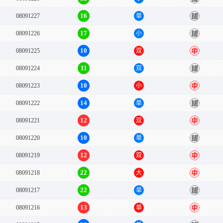
16
08091227
单
错
17
08091226
小
错
10
08091225
双
中
11
08091224
双
错
10
08091223
小
中
14
08091222
单
错
12
08091221
双
中
10
08091220
单
错
12
08091219
双
中
22
08091218
大
中
22
08091217
单
错
13
08091216
单
中