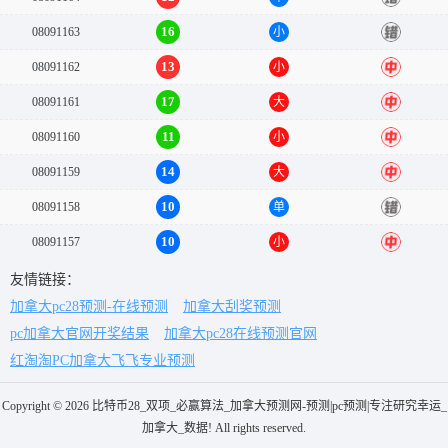
16
08091163
小
错
13
08091162
小
中
17
08091161
大
中
11
08091160
小
中
14
08091159
大
中
10
08091158
单
错
10
08091157
小
中
友情链接：
加拿大pc28预测-在线预测
加拿大刮奖预测
pc加拿大官网开奖结果
加拿大pc28在线预测官网
红淘淘PC加拿大飞飞专业预测
Copyright © 2026 比特币28_双项_必赢算法_加拿大预测网-预测|pc预测|专注研究幸运_
加拿大_数据! All rights reserved.