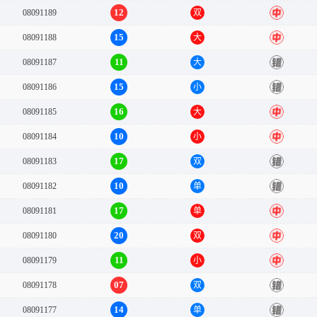
12
08091189
双
中
15
08091188
大
中
11
08091187
大
错
15
08091186
小
错
16
08091185
大
中
10
08091184
小
中
17
08091183
双
错
10
08091182
单
错
17
08091181
单
中
20
08091180
双
中
11
08091179
小
中
07
08091178
双
错
14
08091177
单
错