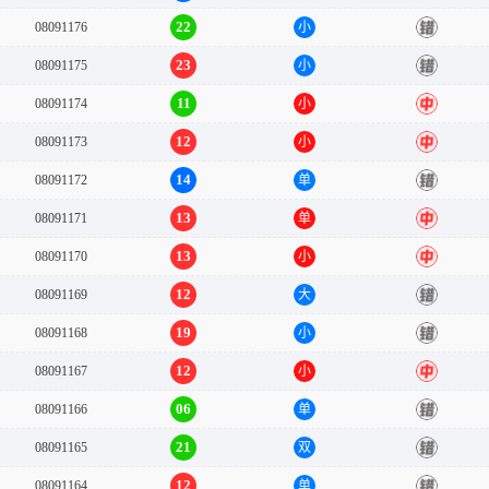
22
08091176
小
错
23
08091175
小
错
11
08091174
小
中
12
08091173
小
中
14
08091172
单
错
13
08091171
单
中
13
08091170
小
中
12
08091169
大
错
19
08091168
小
错
12
08091167
小
中
06
08091166
单
错
21
08091165
双
错
12
08091164
单
错