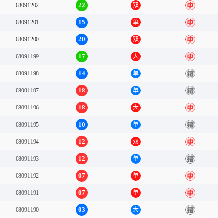
22
08091202
双
中
15
08091201
单
中
20
08091200
双
中
17
08091199
大
中
14
08091198
单
错
18
08091197
单
错
18
08091196
大
中
10
08091195
单
错
12
08091194
双
中
12
08091193
单
错
07
08091192
单
中
07
08091191
单
中
03
08091190
大
错