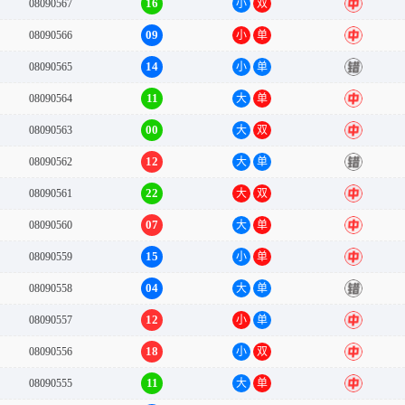
16
08090567
小
双
中
09
08090566
小
单
中
14
08090565
小
单
错
11
08090564
大
单
中
00
08090563
大
双
中
12
08090562
大
单
错
22
08090561
大
双
中
07
08090560
大
单
中
15
08090559
小
单
中
04
08090558
大
单
错
12
08090557
小
单
中
18
08090556
小
双
中
11
08090555
大
单
中