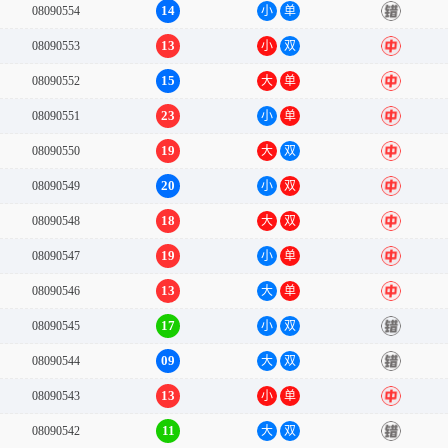
14
08090554
小
单
错
13
08090553
小
双
中
15
08090552
大
单
中
23
08090551
小
单
中
19
08090550
大
双
中
20
08090549
小
双
中
18
08090548
大
双
中
19
08090547
小
单
中
13
08090546
大
单
中
17
08090545
小
双
错
09
08090544
大
双
错
13
08090543
小
单
中
11
08090542
大
双
错