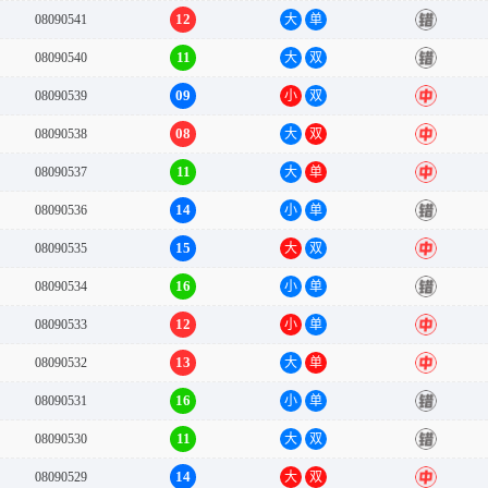
12
08090541
大
单
错
11
08090540
大
双
错
09
08090539
小
双
中
08
08090538
大
双
中
11
08090537
大
单
中
14
08090536
小
单
错
15
08090535
大
双
中
16
08090534
小
单
错
12
08090533
小
单
中
13
08090532
大
单
中
16
08090531
小
单
错
11
08090530
大
双
错
14
08090529
大
双
中