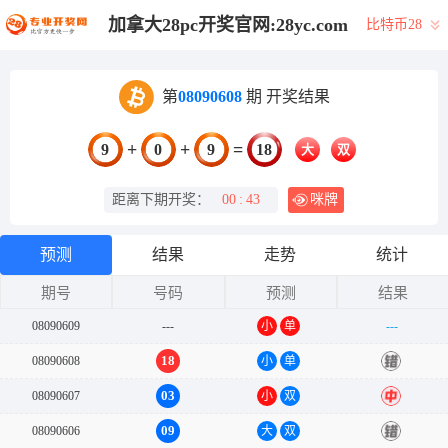
加拿大28pc开奖官网:28yc.com
比特币28
第
08090608
期 开奖结果
+
+
=
9
0
9
18
大
双
距离下期开奖：
00
:
43
咪牌
预测
结果
走势
统计
期号
号码
预测
结果
08090609
---
小
单
---
18
08090608
小
单
错
03
08090607
小
双
中
09
08090606
大
双
错