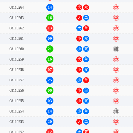
14
08110264
大
双
中
16
08110263
大
单
中
13
08110262
大
单
中
09
08110261
小
双
中
21
08110260
小
双
错
16
08110259
大
单
中
07
08110258
小
双
中
25
08110257
小
单
中
06
08110256
小
单
中
03
08110255
小
双
中
14
08110254
小
单
错
20
08110253
大
单
中
12
08110252
大
双
中