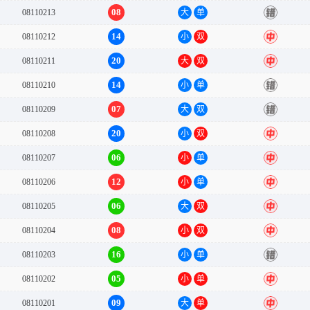
08
08110213
大
单
错
14
08110212
小
双
中
20
08110211
大
双
中
14
08110210
小
单
错
07
08110209
大
双
错
20
08110208
小
双
中
06
08110207
小
单
中
12
08110206
小
单
中
06
08110205
大
双
中
08
08110204
小
双
中
16
08110203
小
单
错
05
08110202
小
单
中
09
08110201
大
单
中