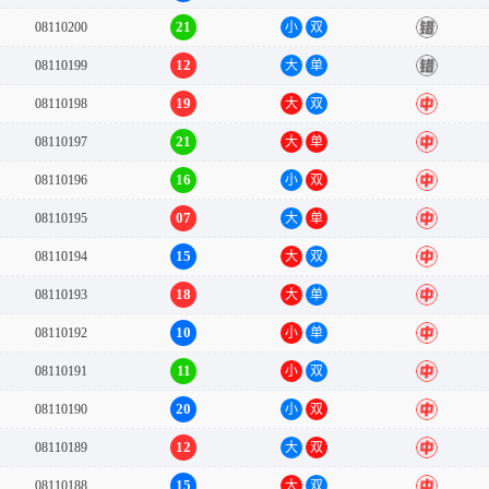
21
08110200
小
双
错
12
08110199
大
单
错
19
08110198
大
双
中
21
08110197
大
单
中
16
08110196
小
双
中
07
08110195
大
单
中
15
08110194
大
双
中
18
08110193
大
单
中
10
08110192
小
单
中
11
08110191
小
双
中
20
08110190
小
双
中
12
08110189
大
双
中
15
08110188
大
双
中