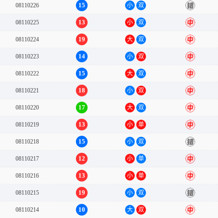
15
08110226
小
双
错
13
08110225
小
双
中
19
08110224
大
双
中
14
08110223
小
双
中
15
08110222
大
双
中
18
08110221
小
双
中
17
08110220
大
双
中
13
08110219
小
单
中
15
08110218
小
双
错
12
08110217
小
单
中
13
08110216
小
单
中
19
08110215
小
双
错
10
08110214
大
双
中