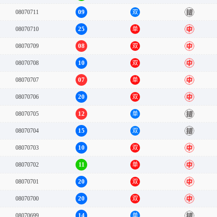
09
08070711
双
错
25
08070710
单
中
08
08070709
双
中
10
08070708
双
中
07
08070707
单
中
20
08070706
双
中
12
08070705
单
错
15
08070704
双
错
10
08070703
双
中
11
08070702
单
中
20
08070701
双
中
20
08070700
双
中
14
08070699
单
错