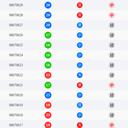
20
08070629
双
中
20
08070628
双
中
20
08070627
单
错
17
08070626
小
错
16
08070625
小
错
16
08070624
小
错
16
08070623
小
错
13
08070622
大
错
17
08070621
单
中
25
08070620
小
错
19
08070619
双
错
23
08070618
小
错
19
08070617
大
中