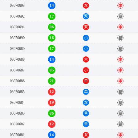
14
08070693
双
中
17
08070692
双
错
06
08070691
双
中
16
08070690
小
错
17
08070689
小
错
14
08070688
大
中
05
08070687
小
中
21
08070686
单
中
12
08070685
单
错
19
08070684
双
错
06
08070683
单
错
12
08070682
单
错
14
08070681
双
中