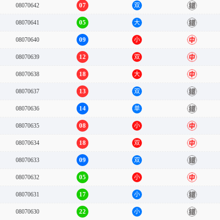
07
08070642
双
错
05
08070641
大
错
09
08070640
小
中
12
08070639
双
中
18
08070638
大
中
13
08070637
双
错
14
08070636
单
错
08
08070635
小
中
18
08070634
双
中
09
08070633
双
错
05
08070632
小
中
17
08070631
小
错
22
08070630
小
错