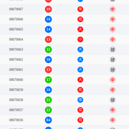
19
08070667
单
中
10
08070666
双
中
14
08070665
大
中
13
08070664
小
中
11
08070663
大
错
10
08070662
大
错
13
08070661
大
错
17
08070660
大
中
10
08070659
双
中
22
08070658
单
错
22
08070657
双
中
04
08070656
双
中