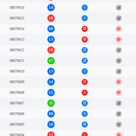
14
08070616
小
错
18
08070615
小
错
09
08070614
单
中
15
08070613
单
中
19
08070612
双
错
17
08070611
双
错
15
08070610
小
错
14
08070609
双
中
15
08070608
大
中
11
08070607
双
错
09
08070606
大
错
10
08070605
单
错
13
08070604
小
中