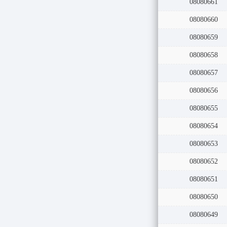
08080661
08080660
08080659
08080658
08080657
08080656
08080655
08080654
08080653
08080652
08080651
08080650
08080649