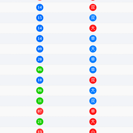
14
双
15
双
14
大
14
单
09
大
20
单
06
单
10
双
06
大
11
双
07
单
21
大
13
小