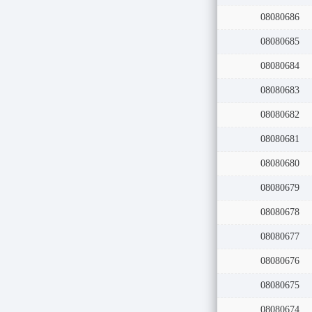
08080686
08080685
08080684
08080683
08080682
08080681
08080680
08080679
08080678
08080677
08080676
08080675
08080674