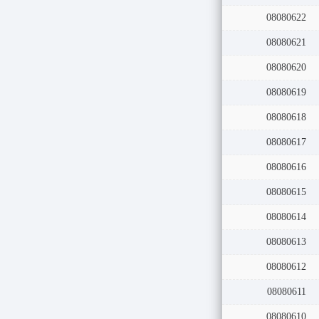
08080622
08080621
08080620
08080619
08080618
08080617
08080616
08080615
08080614
08080613
08080612
08080611
08080610