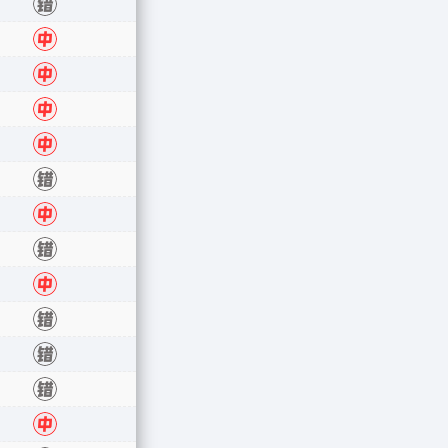
错
中
中
中
中
错
中
错
中
错
错
错
中