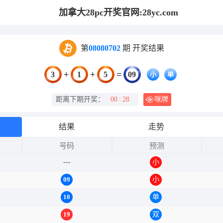
加拿大28pc开奖官网:28yc.com
第
08080702
期 开奖结果
+
+
=
3
1
5
09
小
单
距离下期开奖：
00
:
28
咪牌
结果
走势
号码
预测
---
小
09
小
10
单
19
双