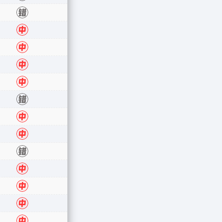
错
中
中
中
中
错
中
中
错
中
中
中
中