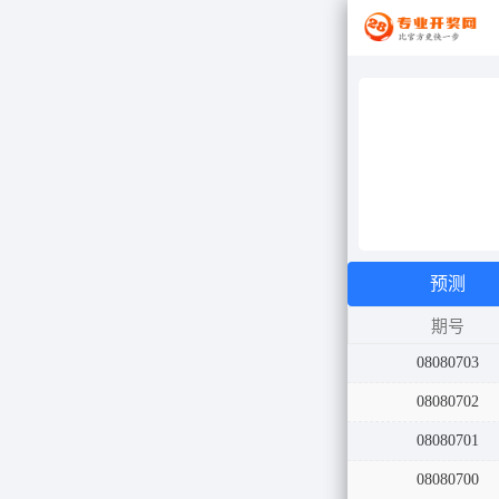
预测
期号
08080703
08080702
08080701
08080700