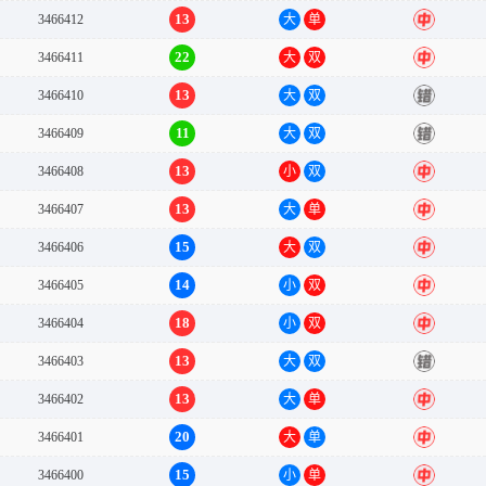
13
3466412
大
单
中
22
3466411
大
双
中
13
3466410
大
双
错
11
3466409
大
双
错
13
3466408
小
双
中
13
3466407
大
单
中
15
3466406
大
双
中
14
3466405
小
双
中
18
3466404
小
双
中
13
3466403
大
双
错
13
3466402
大
单
中
20
3466401
大
单
中
15
3466400
小
单
中