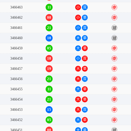
11
3466463
小
双
中
08
3466462
小
单
中
21
3466461
小
双
错
10
3466460
大
单
错
05
3466459
大
单
中
18
3466458
小
双
中
19
3466457
大
单
中
21
3466456
大
双
中
11
3466455
大
单
中
21
3466454
大
单
中
15
3466453
大
双
中
05
3466452
大
单
中
08
3466451
大
单
错