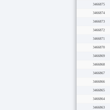
3466875
3466874
3466873
3466872
3466871
3466870
3466869
3466868
3466867
3466866
3466865
3466864
3466863