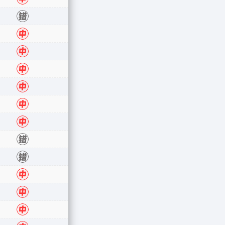
错
中
中
中
中
中
中
错
错
中
中
中