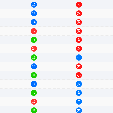
15
大
10
双
14
双
12
双
16
双
24
双
16
小
15
大
11
小
10
大
17
双
12
单
11
大