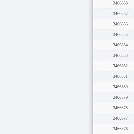
3466888
3466887
3466886
3466885
3466884
3466883
3466882
3466881
3466880
3466879
3466878
3466877
3466876