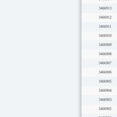
3466913
3466912
3466911
3466910
3466909
3466908
3466907
3466906
3466905
3466904
3466903
3466902