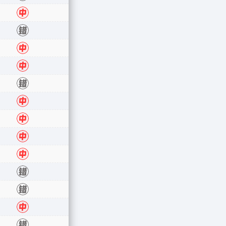
中
错
中
中
错
中
中
中
中
错
错
中
错