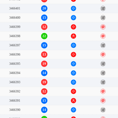
20
3466401
小
错
15
3466400
小
错
12
3466399
小
中
22
3466398
大
中
15
3466397
小
错
13
3466396
小
中
19
3466395
小
错
14
3466394
小
错
19
3466393
小
错
12
3466392
小
中
15
3466391
大
中
14
3466390
小
错