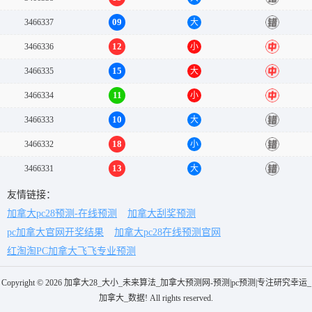
09
3466337
大
错
12
3466336
小
中
15
3466335
大
中
11
3466334
小
中
10
3466333
大
错
18
3466332
小
错
13
3466331
大
错
友情链接：
加拿大pc28预测-在线预测
加拿大刮奖预测
pc加拿大官网开奖结果
加拿大pc28在线预测官网
红淘淘PC加拿大飞飞专业预测
Copyright © 2026 加拿大28_大小_未来算法_加拿大预测网-预测|pc预测|专注研究幸运_
加拿大_数据! All rights reserved.