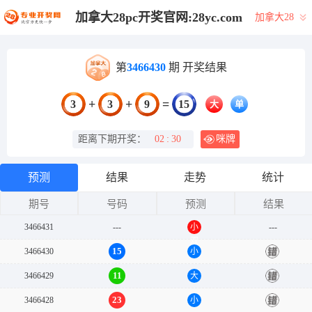
加拿大28pc开奖官网:28yc.com
加拿大28
第
3466430
期 开奖结果
+
+
=
3
3
9
15
大
单
距离下期开奖：
02
:
30
咪牌
预测
结果
走势
统计
期号
号码
预测
结果
3466431
---
小
---
双
15
3466430
小
错
11
3466429
大
错
23
3466428
小
错