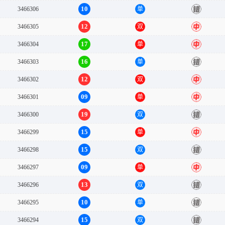
10
3466306
单
错
12
3466305
双
中
17
3466304
单
中
16
3466303
单
错
12
3466302
双
中
09
3466301
单
中
19
3466300
双
错
15
3466299
单
中
15
3466298
双
错
09
3466297
单
中
13
3466296
双
错
10
3466295
单
错
15
3466294
双
错