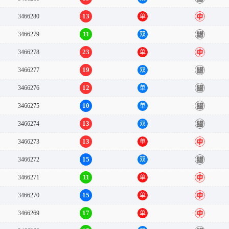
13
3466280
单
中
11
3466279
双
错
23
3466278
单
中
19
3466277
双
错
12
3466276
单
错
10
3466275
单
错
13
3466274
双
错
13
3466273
单
中
15
3466272
双
错
11
3466271
单
中
15
3466270
单
中
17
3466269
单
中