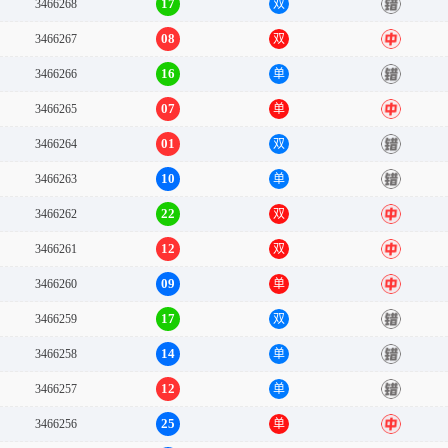
17
3466268
双
错
08
3466267
双
中
16
3466266
单
错
07
3466265
单
中
01
3466264
双
错
10
3466263
单
错
22
3466262
双
中
12
3466261
双
中
09
3466260
单
中
17
3466259
双
错
14
3466258
单
错
12
3466257
单
错
25
3466256
单
中