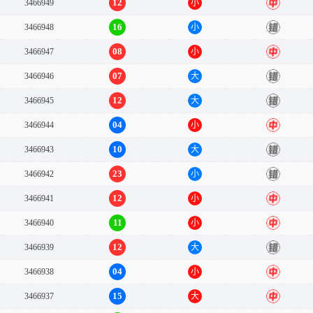
12
3466949
小
中
16
3466948
小
错
08
3466947
小
中
07
3466946
大
错
12
3466945
大
错
04
3466944
小
中
10
3466943
大
错
23
3466942
小
错
12
3466941
小
中
11
3466940
小
中
12
3466939
大
错
04
3466938
小
中
15
3466937
大
中