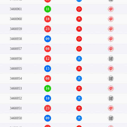
11
3466961
小
中
18
3466960
大
中
23
3466959
大
中
09
3466958
小
中
08
3466957
小
中
12
3466956
大
错
15
3466955
大
中
08
3466954
大
错
16
3466953
大
中
10
3466952
大
错
23
3466951
大
中
09
3466950
大
错