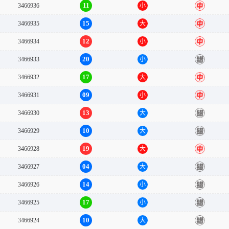
11
3466936
小
中
15
3466935
大
中
12
3466934
小
中
20
3466933
小
错
17
3466932
大
中
09
3466931
小
中
13
3466930
大
错
10
3466929
大
错
19
3466928
大
中
04
3466927
大
错
14
3466926
小
错
17
3466925
小
错
10
3466924
大
错