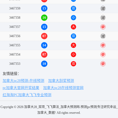
15
3467359
双
错
16
3467358
小
错
15
3467357
大
中
07
3467356
双
错
14
3467355
大
中
07
3467354
小
中
10
3467353
双
中
友情链接：
加拿大pc28预测-在线预测
加拿大刮奖预测
pc加拿大官网开奖结果
加拿大pc28在线预测官网
红淘淘PC加拿大飞飞专业预测
Copyright © 2026 加拿大28_双项_飞飞算法_加拿大预测网-预测|pc预测|专注研究幸运_
加拿大_数据! All rights reserved.