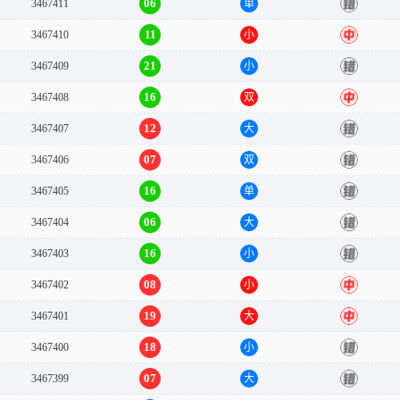
06
3467411
单
错
11
3467410
小
中
21
3467409
小
错
16
3467408
双
中
12
3467407
大
错
07
3467406
双
错
16
3467405
单
错
06
3467404
大
错
16
3467403
小
错
08
3467402
小
中
19
3467401
大
中
18
3467400
小
错
07
3467399
大
错