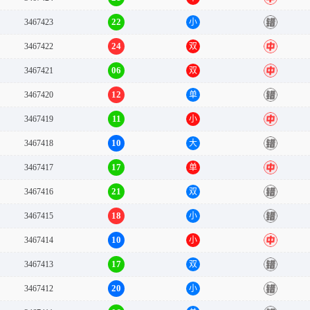
22
3467423
小
错
24
3467422
双
中
06
3467421
双
中
12
3467420
单
错
11
3467419
小
中
10
3467418
大
错
17
3467417
单
中
21
3467416
双
错
18
3467415
小
错
10
3467414
小
中
17
3467413
双
错
20
3467412
小
错