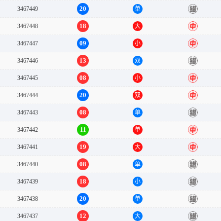
20
3467449
单
错
18
3467448
大
中
09
3467447
小
中
13
3467446
双
错
08
3467445
小
中
20
3467444
双
中
08
3467443
单
错
11
3467442
单
中
19
3467441
大
中
08
3467440
单
错
18
3467439
小
错
20
3467438
单
错
12
3467437
大
错