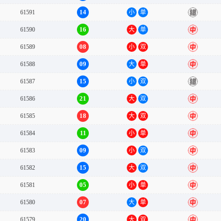
14
61591
小
单
错
16
61590
大
单
中
08
61589
小
双
中
09
61588
大
单
中
15
61587
小
双
错
21
61586
大
双
中
18
61585
大
双
中
11
61584
小
单
中
09
61583
小
双
中
15
61582
大
双
中
05
61581
小
单
中
07
61580
大
单
中
20
61579
大
双
中