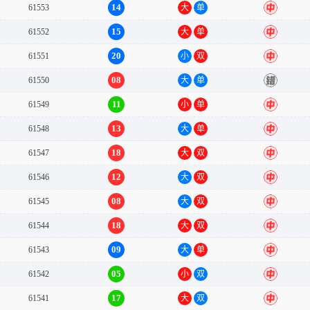
14
61553
大
单
中
15
61552
大
单
中
20
61551
小
双
中
08
61550
大
单
错
11
61549
小
单
中
13
61548
大
单
中
18
61547
大
双
中
12
61546
大
双
中
08
61545
大
双
中
18
61544
大
双
中
09
61543
大
单
中
05
61542
小
双
中
17
61541
大
双
中