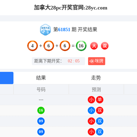
加拿大28pc开奖官网:28yc.com
第
61851
期 开奖结果
+
+
=
4
6
6
16
大
双
距离下期开奖：
02
:
05
咪牌
结果
走势
号码
预测
---
小
单
16
小
双
09
小
双
09
小
双