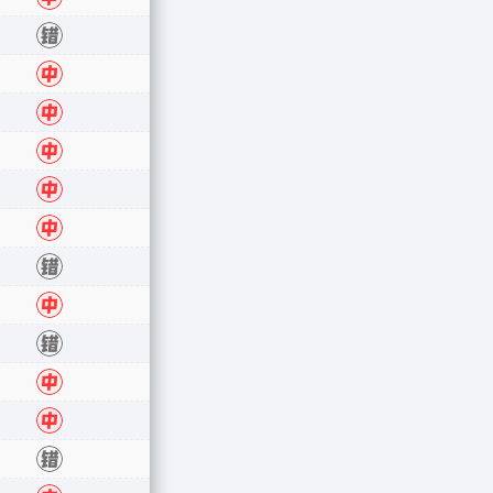
错
中
中
中
中
中
错
中
错
中
中
错