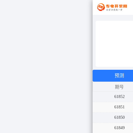
预测
期号
61852
61851
61850
61849