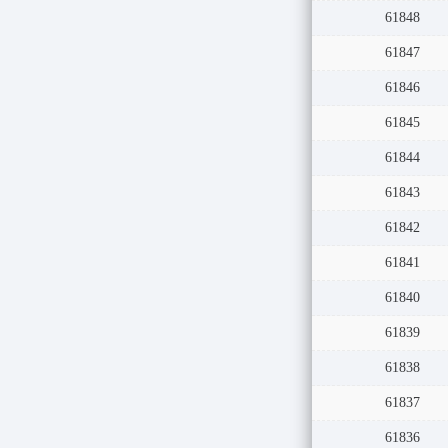
61848
61847
61846
61845
61844
61843
61842
61841
61840
61839
61838
61837
61836