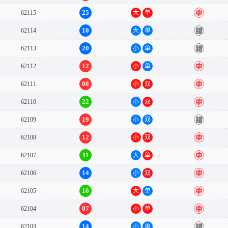
25
62115
大
单
中
10
62114
大
单
错
20
62113
小
单
错
12
62112
小
单
中
08
62111
小
双
中
22
62110
小
双
中
19
62109
小
双
错
12
62108
小
双
中
11
62107
大
单
中
14
62106
小
双
中
16
62105
大
单
中
07
62104
小
单
中
14
62103
小
单
错