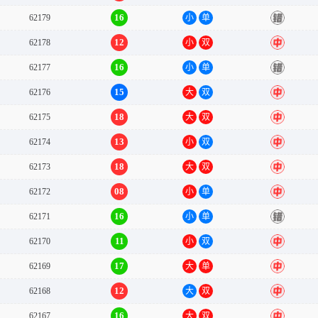
16
62179
小
单
错
12
62178
小
双
中
16
62177
小
单
错
15
62176
大
双
中
18
62175
大
双
中
13
62174
小
双
中
18
62173
大
双
中
08
62172
小
单
中
16
62171
小
单
错
11
62170
小
双
中
17
62169
大
单
中
12
62168
大
双
中
16
62167
大
双
中