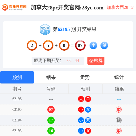
加拿大28pc开奖官网:28yc.com
加拿大西28
第
62195
期 开奖结果
+
+
=
2
5
0
07
小
单
距离下期开奖：
02
:
44
咪牌
预测
结果
走势
统计
期号
号码
预测
结果
62196
---
大
单
---
07
62195
小
双
中
17
62194
小
双
错
16
62193
小
双
中