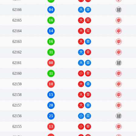
04
62166
大
单
错
16
62165
大
双
中
14
62164
大
双
中
16
62163
大
单
中
11
62162
大
单
中
08
62161
大
单
错
11
62160
小
单
中
18
62159
大
单
中
15
62158
大
单
中
20
62157
大
单
中
25
62156
小
双
错
13
62155
小
单
中