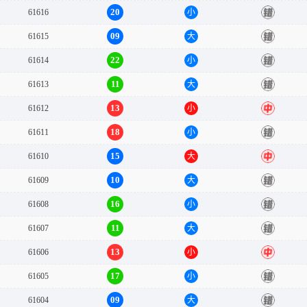
20
61616
小
错
09
61615
大
错
22
61614
小
错
11
61613
大
错
13
61612
小
中
18
61611
小
错
15
61610
大
中
10
61609
大
错
16
61608
小
错
11
61607
大
错
13
61606
小
中
17
61605
小
错
09
61604
大
错