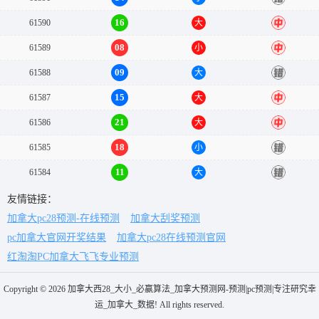
16
61590
大
中
08
61589
小
中
09
61588
大
错
15
61587
大
中
21
61586
大
中
18
61585
小
错
11
61584
大
错
友情链接：
加拿大pc28预测-在线预测
加拿大刮奖预测
pc加拿大官网开奖结果
加拿大pc28在线预测官网
红淘淘PC加拿大飞飞专业预测
Copyright © 2026 加拿大西28_大小_必赢算法_加拿大预测网-预测|pc预测|专注研究幸
运_加拿大_数据! All rights reserved.