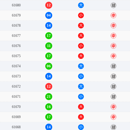
12
61680
大
错
04
61679
小
中
14
61678
大
中
17
61677
大
中
11
61676
小
中
17
61675
大
中
06
61674
大
错
14
61673
小
错
12
61672
大
错
21
61671
小
错
16
61670
大
中
17
61669
大
中
14
61668
小
错