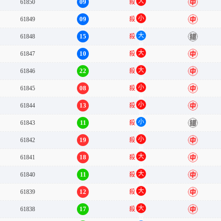
大
09
61850
殺
中
单
小
09
61849
殺
中
双
大
15
61848
殺
错
单
大
10
61847
殺
中
单
大
22
61846
殺
中
单
小
08
61845
殺
中
单
小
13
61844
殺
中
双
小
11
61843
殺
错
单
小
19
61842
殺
中
单
大
18
61841
殺
中
单
大
11
61840
殺
中
双
大
12
61839
殺
中
双
大
17
61838
殺
中
双