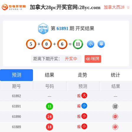
加拿大28pc开奖官网:28yc.com
加拿大西28
第
61891
期 开奖结果
+
+
=
5
0
6
11
小
单
距离下期开奖：
开奖中
咪牌
预测
结果
走势
统计
期号
号码
预测
结果
大
61892
---
殺
---
单
小
11
61891
殺
错
单
小
24
61890
殺
中
双
小
18
61889
殺
中