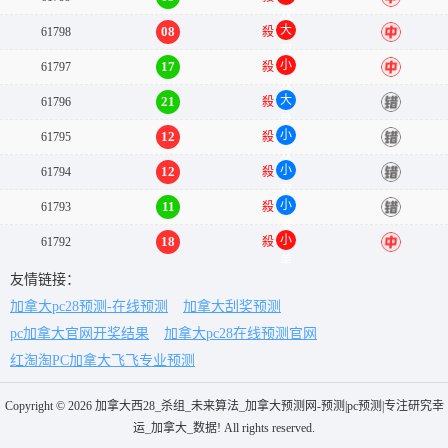
双
大
08
61798
殺
中
双
小
17
61797
殺
中
双
大
21
61796
殺
错
单
小
12
61795
殺
错
双
小
12
61794
殺
错
双
小
11
61793
殺
错
单
小
18
61792
殺
中
单
友情链接：
加拿大pc28预测-在线预测
加拿大刮奖预测
pc加拿大官网开奖结果
加拿大pc28在线预测官网
红淘淘PC加拿大飞飞专业预测
Copyright © 2026 加拿大西28_杀组_未来算法_加拿大预测网-预测|pc预测|专注研究幸
运_加拿大_数据! All rights reserved.