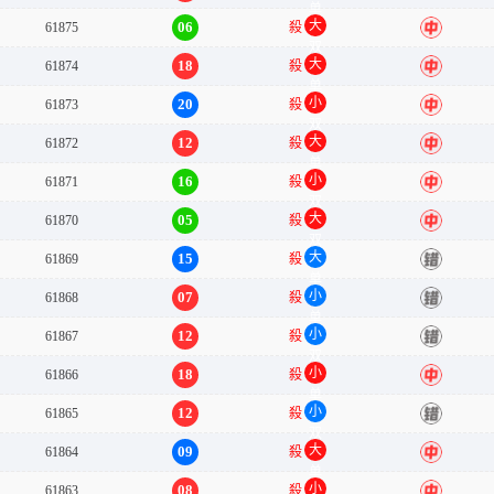
单
大
06
61875
殺
中
双
大
18
61874
殺
中
单
小
20
61873
殺
中
双
大
12
61872
殺
中
单
小
16
61871
殺
中
双
大
05
61870
殺
中
双
大
15
61869
殺
错
单
小
07
61868
殺
错
单
小
12
61867
殺
错
双
小
18
61866
殺
中
单
小
12
61865
殺
错
双
大
09
61864
殺
中
单
小
08
61863
殺
中