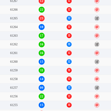
12
61267
双
中
22
61266
双
中
23
61265
双
错
10
61264
双
中
17
61263
单
中
16
61262
单
错
16
61261
双
中
15
61260
双
错
11
61259
单
中
14
61258
双
中
09
61257
双
错
22
61256
双
中
15
61255
单
中