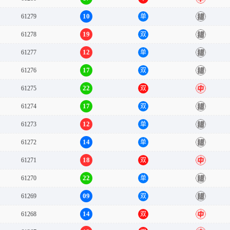
10
61279
单
错
19
61278
双
错
12
61277
单
错
17
61276
双
错
22
61275
双
中
17
61274
双
错
12
61273
单
错
14
61272
单
错
18
61271
双
中
22
61270
单
错
09
61269
双
错
14
61268
双
中