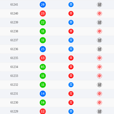
20
61241
单
错
23
61240
单
中
22
61239
单
错
11
61238
单
中
11
61237
双
错
25
61236
双
错
13
61235
单
中
05
61234
单
中
11
61233
单
中
11
61232
双
错
14
61231
双
中
16
61230
双
中
12
61229
单
错