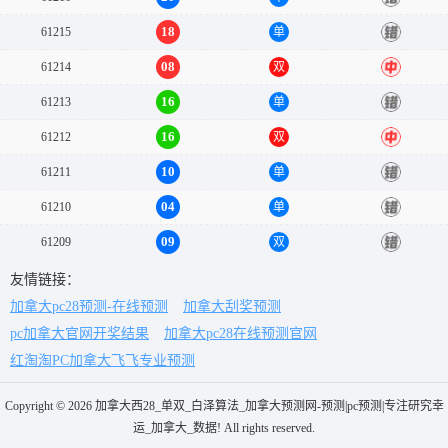
18
61215
单
错
08
61214
双
中
16
61213
单
错
16
61212
双
中
10
61211
单
错
04
61210
单
错
09
61209
双
错
友情链接：
加拿大pc28预测-在线预测
加拿大刮奖预测
pc加拿大官网开奖结果
加拿大pc28在线预测官网
红淘淘PC加拿大飞飞专业预测
Copyright © 2026 加拿大西28_单双_白泽算法_加拿大预测网-预测|pc预测|专注研究幸
运_加拿大_数据! All rights reserved.