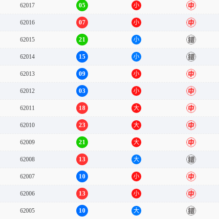
05
62017
小
中
07
62016
小
中
21
62015
小
错
15
62014
小
错
09
62013
小
中
03
62012
小
中
18
62011
大
中
23
62010
大
中
21
62009
大
中
13
62008
大
错
10
62007
小
中
13
62006
小
中
10
62005
大
错