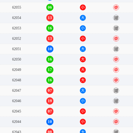
06
62055
小
中
13
62054
大
错
16
62053
小
错
13
62052
小
中
10
62051
大
错
16
62050
大
中
17
62049
大
中
16
62048
大
中
07
62047
大
错
19
62046
小
错
07
62045
小
中
10
62044
小
中
08
62043
大
错