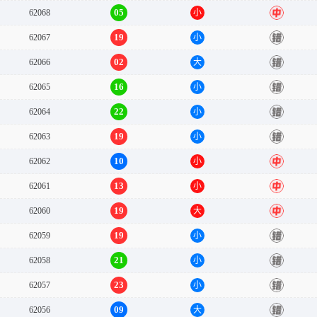
05
62068
小
中
19
62067
小
错
02
62066
大
错
16
62065
小
错
22
62064
小
错
19
62063
小
错
10
62062
小
中
13
62061
小
中
19
62060
大
中
19
62059
小
错
21
62058
小
错
23
62057
小
错
09
62056
大
错