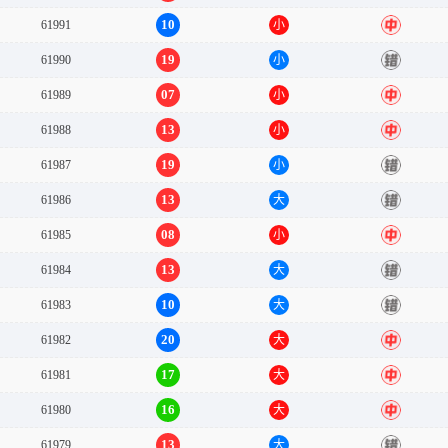
10
61991
小
中
19
61990
小
错
07
61989
小
中
13
61988
小
中
19
61987
小
错
13
61986
大
错
08
61985
小
中
13
61984
大
错
10
61983
大
错
20
61982
大
中
17
61981
大
中
16
61980
大
中
13
61979
大
错