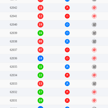
18
62042
大
中
12
62041
小
中
19
62040
小
错
16
62039
小
错
08
62038
大
错
07
62037
小
中
10
62036
小
中
11
62035
大
错
22
62034
大
中
13
62033
大
错
17
62032
大
中
16
62031
大
中