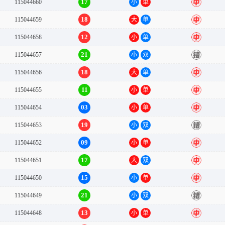
17
115044660
小
单
中
18
115044659
大
单
中
12
115044658
小
单
中
21
115044657
小
双
错
18
115044656
大
单
中
11
115044655
小
单
中
03
115044654
小
单
中
19
115044653
小
双
错
09
115044652
小
单
中
17
115044651
大
双
中
15
115044650
小
单
中
21
115044649
小
双
错
13
115044648
小
单
中