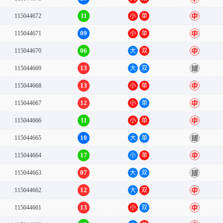
11
115044672
小
单
中
09
115044671
小
单
中
06
115044670
大
双
中
13
115044669
大
双
错
13
115044668
小
单
中
12
115044667
小
单
中
11
115044666
小
单
中
10
115044665
大
单
错
17
115044664
小
单
中
07
115044663
大
双
错
12
115044662
大
双
中
13
115044661
小
双
中