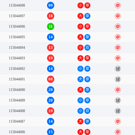
09
115044698
小
单
中
18
115044697
大
单
中
11
115044696
小
单
中
14
115044695
大
单
中
13
115044694
小
双
中
19
115044693
大
单
中
14
115044692
小
单
错
08
115044691
大
单
错
20
115044690
大
单
中
20
115044689
小
单
错
19
115044688
小
双
错
14
115044687
大
单
中
15
115044686
大
单
中