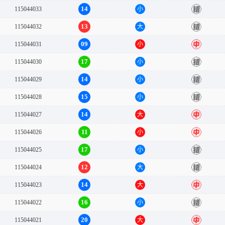
14
115044033
小
错
13
115044032
大
错
09
115044031
小
中
17
115044030
小
错
14
115044029
小
错
15
115044028
小
错
14
115044027
大
中
11
115044026
小
中
17
115044025
小
错
12
115044024
大
错
14
115044023
大
中
16
115044022
小
错
20
115044021
大
中