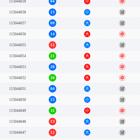
04
115044059
小
中
15
115044058
小
错
09
115044057
大
错
14
115044056
大
中
12
115044055
大
错
21
115044054
大
中
20
115044053
大
中
16
115044052
大
中
04
115044051
大
错
15
115044050
小
错
11
115044049
小
中
13
115044048
大
错
12
115044047
大
错