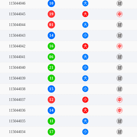
10
115044046
大
错
19
115044045
大
中
01
115044044
大
错
14
115044043
小
错
16
115044042
大
中
06
115044041
大
错
21
115044040
小
错
11
115044039
大
错
15
115044038
小
错
12
115044037
小
中
14
115044036
大
中
11
115044035
大
错
17
115044034
小
错