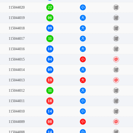
22
115044020
小
错
06
115044019
大
错
09
115044018
大
错
11
115044017
大
错
10
115044016
大
错
04
115044015
小
中
09
115044014
大
错
19
115044013
大
中
11
115044012
大
错
18
115044011
小
错
14
115044010
小
错
08
115044009
小
中
14
115044008
小
错