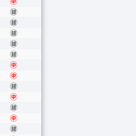
中
错
错
错
错
错
中
中
错
中
错
中
错