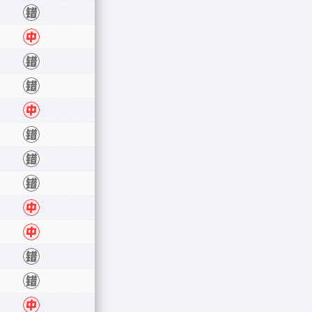
错
中
错
错
中
错
错
错
中
中
错
错
中