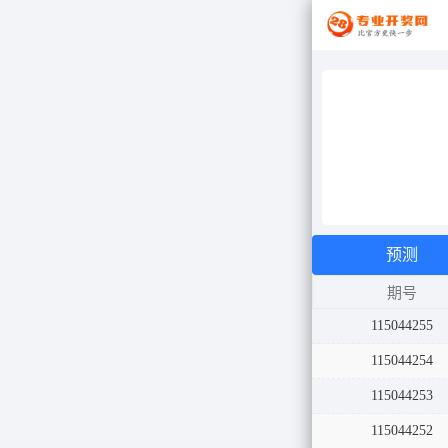
预测
期号
115044255
115044254
115044253
115044252