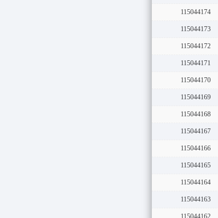
115044174
115044173
115044172
115044171
115044170
115044169
115044168
115044167
115044166
115044165
115044164
115044163
115044162