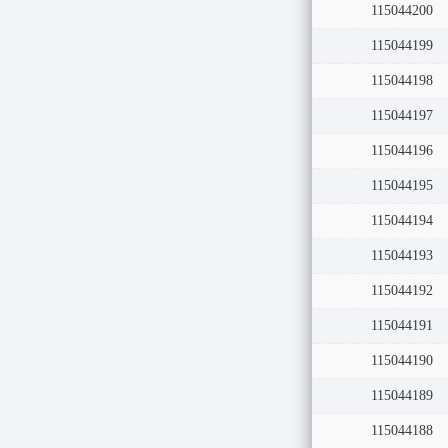
115044200
115044199
115044198
115044197
115044196
115044195
115044194
115044193
115044192
115044191
115044190
115044189
115044188