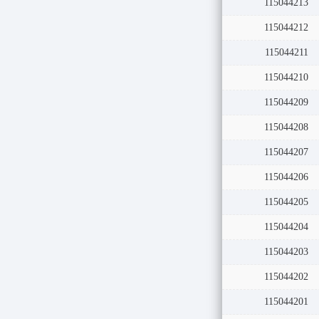
115044213
115044212
115044211
115044210
115044209
115044208
115044207
115044206
115044205
115044204
115044203
115044202
115044201