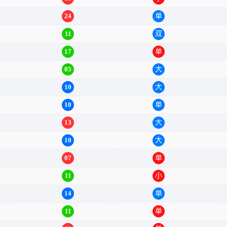
24
单
11
双
17
单
05
大
10
大
10
单
13
大
10
大
07
单
11
小
14
单
11
单