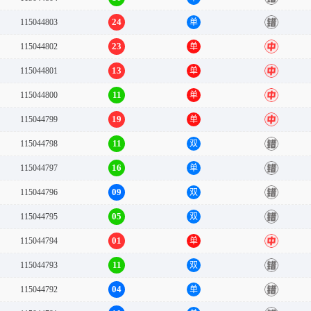
24
115044803
单
错
23
115044802
单
中
13
115044801
单
中
11
115044800
单
中
19
115044799
单
中
11
115044798
双
错
16
115044797
单
错
09
115044796
双
错
05
115044795
双
错
01
115044794
单
中
11
115044793
双
错
04
115044792
单
错