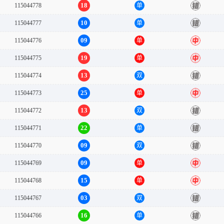
18
115044778
单
错
10
115044777
单
错
09
115044776
单
中
19
115044775
单
中
13
115044774
双
错
25
115044773
单
中
13
115044772
双
错
22
115044771
单
错
09
115044770
双
错
09
115044769
单
中
15
115044768
单
中
03
115044767
双
错
16
115044766
单
错