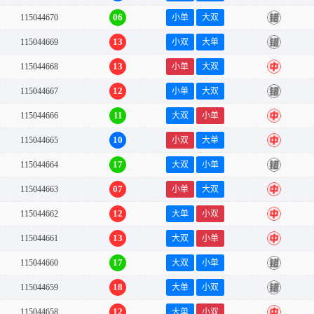
06
115044670
小单
大双
错
13
115044669
小双
大单
错
13
115044668
小单
大双
中
12
115044667
小单
大双
错
11
115044666
大双
小单
中
10
115044665
小双
大单
中
17
115044664
大双
小单
错
07
115044663
小单
大双
中
12
115044662
大单
小双
中
13
115044661
大双
小单
中
17
115044660
大双
小单
错
18
115044659
大单
小双
错
12
115044658
大单
小双
中