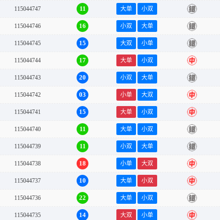
11
115044747
大单
小双
错
16
115044746
小双
大单
错
15
115044745
大双
小单
错
17
115044744
大单
小双
中
20
115044743
小双
大单
错
03
115044742
小单
大双
中
15
115044741
大单
小双
中
11
115044740
大单
小双
错
11
115044739
小双
大单
错
18
115044738
小单
大双
中
10
115044737
大单
小双
中
22
115044736
大单
小双
错
14
115044735
大双
小单
中