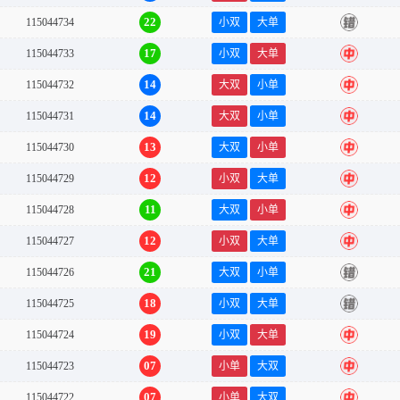
22
115044734
小双
大单
错
17
115044733
小双
大单
中
14
115044732
大双
小单
中
14
115044731
大双
小单
中
13
115044730
大双
小单
中
12
115044729
小双
大单
中
11
115044728
大双
小单
中
12
115044727
小双
大单
中
21
115044726
大双
小单
错
18
115044725
小双
大单
错
19
115044724
小双
大单
中
07
115044723
小单
大双
中
07
115044722
小单
大双
中