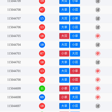
19
115044709
大双
小单
错
07
115044708
大单
小双
错
15
115044707
大双
小单
错
13
115044706
大单
小双
错
18
115044705
大双
小单
中
10
115044704
大双
小单
错
07
115044703
小单
大双
中
18
115044702
大单
小双
错
13
115044701
大双
小单
中
12
115044700
大单
小双
中
11
115044699
小单
大双
中
09
115044698
小单
大双
中
18
115044697
大单
小双
错