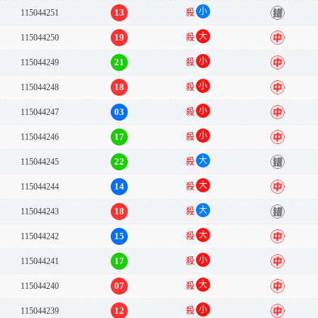
双
小
13
115044251
殺
错
单
大
19
115044250
殺
中
双
小
21
115044249
殺
中
双
小
18
115044248
殺
中
双
小
03
115044247
殺
中
双
小
17
115044246
殺
中
双
大
22
115044245
殺
错
双
大
14
115044244
殺
中
单
大
18
115044243
殺
错
双
大
15
115044242
殺
中
双
小
17
115044241
殺
中
单
大
07
115044240
殺
中
双
小
12
115044239
殺
中