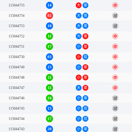
14
115044755
大
单
中
02
115044754
大
单
错
10
115044753
大
单
错
11
115044752
大
单
中
17
115044751
小
单
中
03
115044750
小
双
中
15
115044749
小
单
中
11
115044748
小
单
中
11
115044747
大
单
中
16
115044746
小
单
错
15
115044745
小
双
错
17
115044744
小
双
错
20
115044743
小
单
错