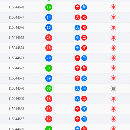
16
115044678
大
单
中
14
115044677
大
双
中
10
115044676
大
双
中
23
115044675
小
单
中
18
115044674
小
双
中
20
115044673
大
单
中
11
115044672
小
单
中
09
115044671
小
双
中
06
115044670
大
单
错
13
115044669
大
单
中
13
115044668
小
双
中
12
115044667
小
单
中
11
115044666
大
单
中