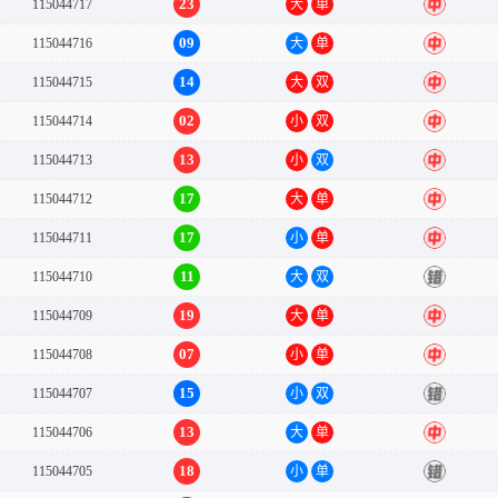
23
115044717
大
单
中
09
115044716
大
单
中
14
115044715
大
双
中
02
115044714
小
双
中
13
115044713
小
双
中
17
115044712
大
单
中
17
115044711
小
单
中
11
115044710
大
双
错
19
115044709
大
单
中
07
115044708
小
单
中
15
115044707
小
双
错
13
115044706
大
单
中
18
115044705
小
单
错