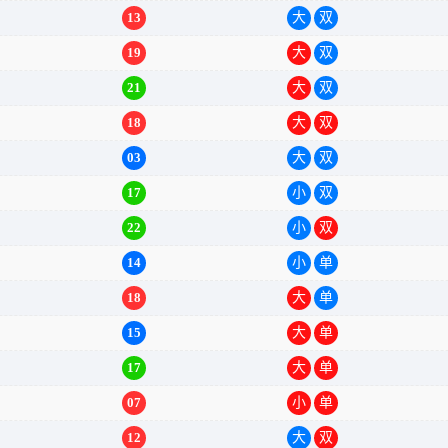
13
大
双
19
大
双
21
大
双
18
大
双
03
大
双
17
小
双
22
小
双
14
小
单
18
大
单
15
大
单
17
大
单
07
小
单
12
大
双