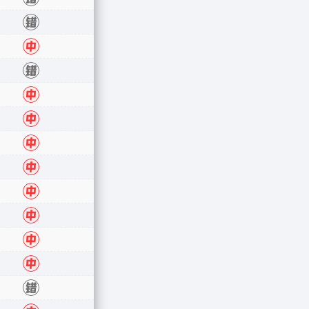
错
中
错
中
中
中
中
中
中
中
中
错