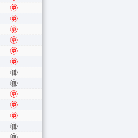
中
中
中
中
中
中
错
错
中
中
中
错
错