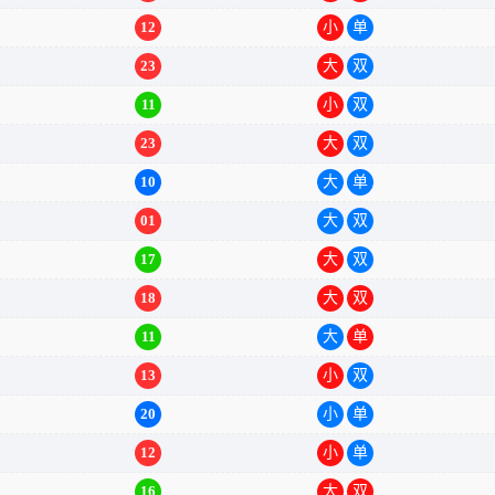
12
小
单
23
大
双
11
小
双
23
大
双
10
大
单
01
大
双
17
大
双
18
大
双
11
大
单
13
小
双
20
小
单
12
小
单
16
大
双