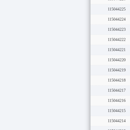
115044225
115044224
115044223
115044222
115044221
115044220
115044219
115044218
115044217
115044216
115044215
115044214