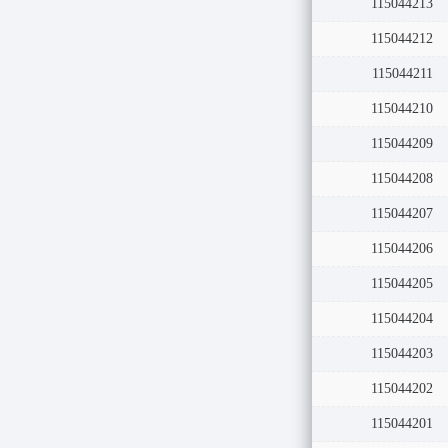
115044213
115044212
115044211
115044210
115044209
115044208
115044207
115044206
115044205
115044204
115044203
115044202
115044201