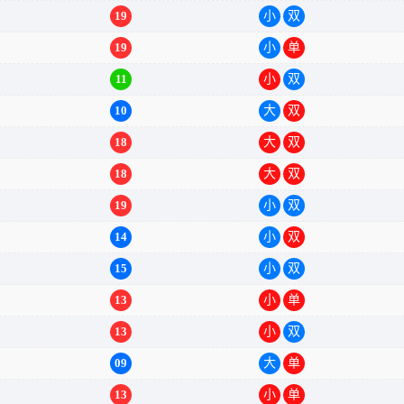
19
小
双
19
小
单
11
小
双
10
大
双
18
大
双
18
大
双
19
小
双
14
小
双
15
小
双
13
小
单
13
小
双
09
大
单
13
小
单