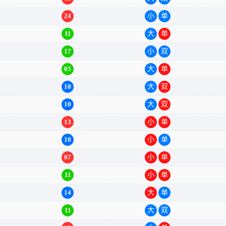
24
小
单
11
大
单
17
小
双
05
大
单
10
大
双
10
大
双
13
小
单
10
小
单
07
小
单
11
小
单
14
大
单
11
大
双