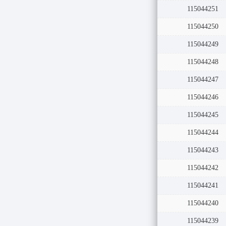
115044251
115044250
115044249
115044248
115044247
115044246
115044245
115044244
115044243
115044242
115044241
115044240
115044239