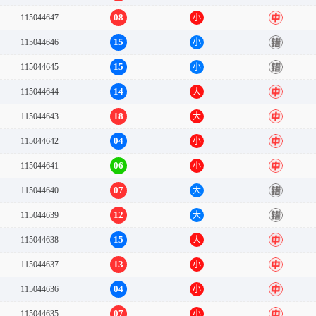
08
115044647
小
中
15
115044646
小
错
15
115044645
小
错
14
115044644
大
中
18
115044643
大
中
04
115044642
小
中
06
115044641
小
中
07
115044640
大
错
12
115044639
大
错
15
115044638
大
中
13
115044637
小
中
04
115044636
小
中
07
115044635
小
中