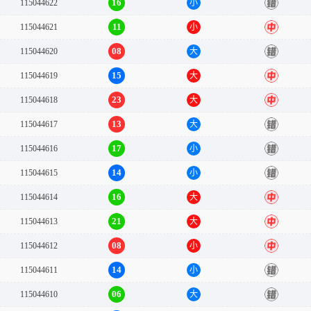
16
115044622
小
错
11
115044621
小
中
08
115044620
大
错
15
115044619
大
中
23
115044618
大
中
13
115044617
大
错
17
115044616
小
错
14
115044615
小
错
16
115044614
大
中
21
115044613
大
中
08
115044612
小
中
14
115044611
小
错
06
115044610
大
错