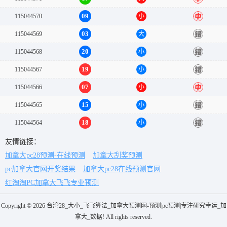
09
115044570
小
中
03
115044569
大
错
20
115044568
小
错
19
115044567
小
错
07
115044566
小
中
15
115044565
小
错
18
115044564
小
错
友情链接：
加拿大pc28预测-在线预测
加拿大刮奖预测
pc加拿大官网开奖结果
加拿大pc28在线预测官网
红淘淘PC加拿大飞飞专业预测
Copyright © 2026 台湾28_大小_飞飞算法_加拿大预测网-预测|pc预测|专注研究幸运_加
拿大_数据! All rights reserved.