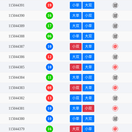
19
115044391
小单
大双
错
16
115044390
大单
小双
错
17
115044389
大双
小单
错
06
115044388
小单
大双
错
10
115044387
小双
大单
中
12
115044386
大双
小单
错
10
115044385
小双
大单
中
11
115044384
大单
小双
错
08
115044383
小双
大单
中
13
115044382
小双
大单
错
10
115044381
大单
小双
中
10
115044380
小单
大双
错
16
115044379
大双
小单
中