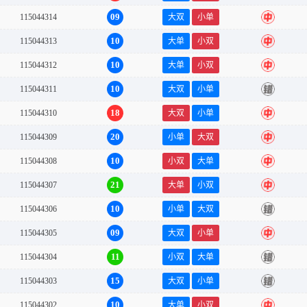
09
115044314
大双
小单
中
10
115044313
大单
小双
中
10
115044312
大单
小双
中
10
115044311
大双
小单
错
18
115044310
大双
小单
中
20
115044309
小单
大双
中
10
115044308
小双
大单
中
21
115044307
大单
小双
中
10
115044306
小单
大双
错
09
115044305
大双
小单
中
11
115044304
小双
大单
错
15
115044303
大双
小单
错
10
115044302
大单
小双
中