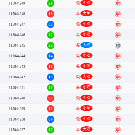
小双
21
115044249
殺
中
大单
18
115044248
殺
中
小双
03
115044247
殺
中
小双
17
115044246
殺
中
大双
22
115044245
殺
错
小双
14
115044244
殺
中
小单
18
115044243
殺
中
大双
15
115044242
殺
中
小双
17
115044241
殺
中
小双
07
115044240
殺
中
小单
12
115044239
殺
中
小双
09
115044238
殺
中
大双
17
115044237
殺
中