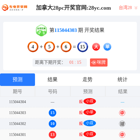
加拿大28pc开奖官网:28yc.com
台湾28
第
115044303
期 开奖结果
+
+
=
4
5
6
15
大
单
距离下期开奖：
01
:
15
咪牌
预测
结果
走势
统计
期号
号码
预测
结果
小双
115044304
---
殺
---
小单
15
115044303
殺
中
小双
10
115044302
殺
错
小双
13
115044301
殺
中